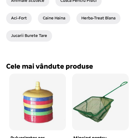
Animale Scutece
Cusca Pentru Pisici
Aci-Fort
Caine Haina
Herba-Treat Blana
Jucarii Burete Tare
Cele mai vândute produse