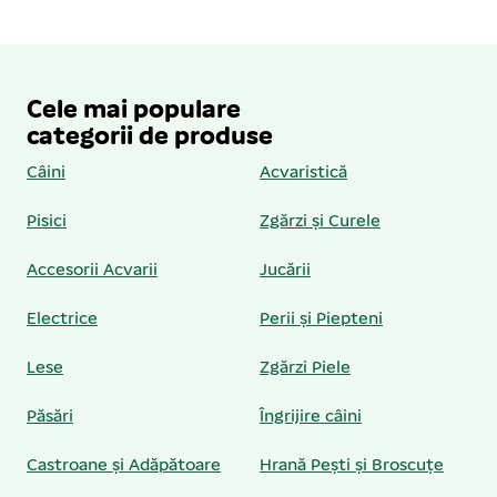
Cele mai populare
categorii de produse
Câini
Acvaristică
Pisici
Zgărzi și Curele
Accesorii Acvarii
Jucării
Electrice
Perii și Piepteni
Lese
Zgărzi Piele
Păsări
Îngrijire câini
Castroane și Adăpătoare
Hrană Pești și Broscuțe