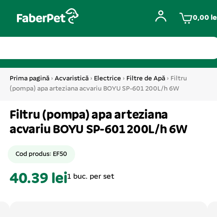
0,00
le
Prima pagină
›
Acvaristică
›
Electrice
›
Filtre de Apă
› Filtru
(pompa) apa arteziana acvariu BOYU SP-601 200L/h 6W
Filtru (pompa) apa arteziana
acvariu BOYU SP-601 200L/h 6W
Cod produs: EF50
40.39 lei
1 buc. per set