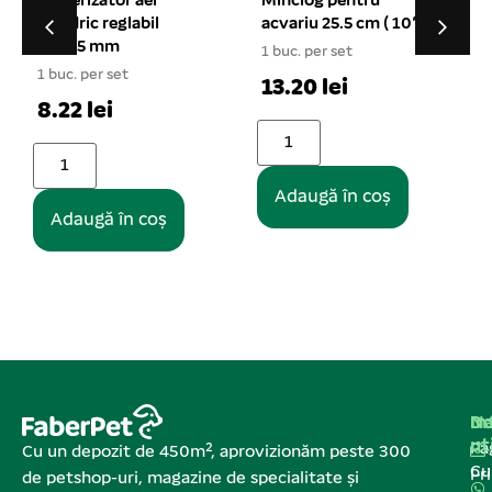
Minciog pentru
Distribuitor teu aer
acvariu 25.5 cm ( 10″ )
verde cu duze pentru
acvariu 10/set
1 buc. per set
10 buc. per set
13.20 lei
2.37 lei
Adaugă în coș
Adaugă în coș
Na
In
De
ut
Pa
Cu un depozit de 450m², aprovizionăm peste 300
C
Pr
de petshop-uri, magazine de specialitate și