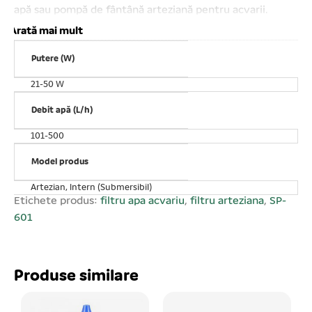
apă sau pompă de fântână arteziană pentru acvarii.
Înălțimea coloanei maxime de apă ridicată: 0, 7 metri.
Arată mai mult
Pentru acvarii de apă dulce și sărată. Motor electric
Putere (W)
submersibil cu performanțe excelente în lucrul cu apă.
Prinderea pe acvariu se realizează cu ajutorul ventuzelor.
21-50 W
Buton de reglare debit. Ușor de utilizat și curățat.
Putere consumată: 6 W. Debit maxim: 200 L/H. Total
Debit apă (L/h)
submersibil. AC 220 V. Atenție! este interzis punerea în
101-500
funcțiune în afara apei, pericol de gripare! La alegerea
pompei de apă țineți cont că debitul maxim de apă
Model produs
scade direct proporțional cu înălțimea coloanei de apă.
Artezian, Intern (Submersibil)
În funcție de înălțimea coloanei de apă ridicate debitul
Etichete produs:
filtru apa acvariu
,
filtru arteziana
,
SP-
de apă variază.
601
Produse similare