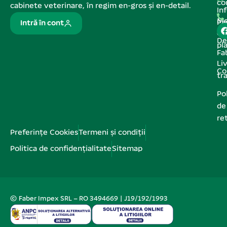
co
cabinete veterinare, în regim en-gros și en-detail.
In
Me
Pa
Intră în cont
de
De
pl
Fa
Liv
Co
tr
Pol
de
re
Preferințe Cookies
Termeni și condiții
Politica de confidențialitate
Sitemap
© Faber Impex SRL – RO 3494669 | J19/192/1993