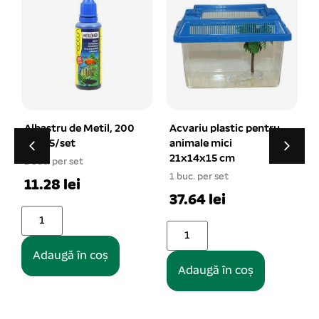
Acvariu plastic pentru
Decor pentru acvariu
animale mici
tip MY-11137 10*10
21x14x15 cm
cm
1 buc. per set
1 buc. per set
1
37.64 lei
16.06 lei
Adaugă în coș
Adaugă în coș