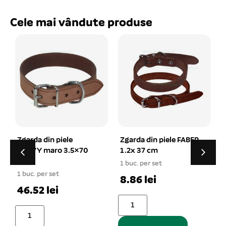
Cele mai vândute produse
 piele
Zgarda din piele FABER
Jucarie minge c
ro 3.5×70
1.2x 37 cm
2in1 cu tepi 10
1 buc. per set
1 buc. per set
set
8.86 lei
15.12 lei
ei