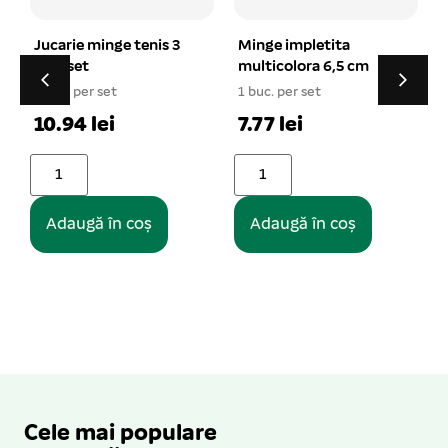
s 3
Minge impletita
Covoras igienic
multicolora 6,5 cm
absorbant pentru
caini 60×90 cm
1 buc. per set
10/set
7.77 lei
1 buc. per set
26.39 lei
Adaugă în coș
Adaugă în coș
Cele mai populare