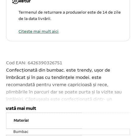
Retur
Termenul de returnare a produselor este de 14 de zile
de la data livrării.
Citeste mai mult aici
Cod EAN: 6426390326751
Confecționată din bumbac. este trendy, ușor de
îmbrăcat și în pas cu tendințele modei. este
recomandată pentru vreme capricioasă și rece,
plimbările în parcuri dar se poate purta și la vizite sau
întâlniri. Căptușeala este confecționată dintr- un
material moale, confortabil și călduros. Ușor de îmbrăcat
Arată mai mult
și dezbrăcat cu ajutorul capselor. Design- ul oferă o
Material
senzație de confort sporit. A nu se folosi
înălbitori;Mărime: XL;Lungime spate: 16# – 40 cm;
Bumbac