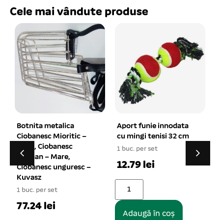
Cele mai vândute produse
etalica
Aport funie innodata
Zgarda din piele
 Mioritic –
cu mingi tenisi 32 cm
HEAVY bej 2.5×
banesc
1 buc. per set
1 buc. per set
Mare,
12.79 lei
34.6 lei
 unguresc –
set
i
Adaugă în coș
Adaugă în co