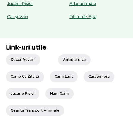
Jucării Pisici
Alte animale
Cai și Vaci
Filtre de Apă
Link-uri utile
Decor Acvarii
Antidiareica
Caine Cu Zgarzi
Caini Lant
Carabiniera
Jucarie Pisici
Ham Caini
Geanta Transport Animale