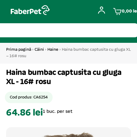
0,00
le
Prima pagină
›
Câini
›
Haine
› Haina bumbac captusita cu gluga XL
– 16# rosu
Haina bumbac captusita cu gluga
XL - 16# rosu
Cod produs: CA6254
64.86 lei
1 buc. per set