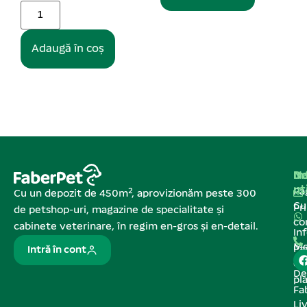
în coș
Na
In
De
ut
Pa
Cu un depozit de 450m², aprovizionăm peste 300
C
Pr
de petshop-uri, magazine de specialitate și
co
cabinete veterinare, în regim en-gros și en-detail.
In
Me
Pa
Intră în cont
de
De
pl
Fa
Liv