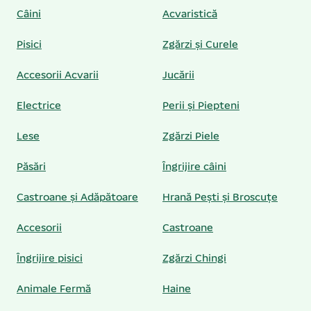
Câini
Acvaristică
Pisici
Zgărzi și Curele
Accesorii Acvarii
Jucării
Electrice
Perii și Piepteni
Lese
Zgărzi Piele
Păsări
Îngrijire câini
Castroane și Adăpătoare
Hrană Pești și Broscuțe
Accesorii
Castroane
Îngrijire pisici
Zgărzi Chingi
Animale Fermă
Haine