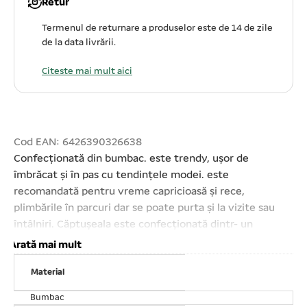
Retur
Termenul de returnare a produselor este de 14 de zile
de la data livrării.
Citeste mai mult aici
Cod EAN: 6426390326638
Confecționată din bumbac. este trendy, ușor de
îmbrăcat și în pas cu tendințele modei. este
recomandată pentru vreme capricioasă și rece,
plimbările în parcuri dar se poate purta și la vizite sau
întâlniri. Căptușeala este confecționată dintr- un
material moale, confortabil și călduros. Ușor de îmbrăcat
Arată mai mult
și dezbrăcat cu ajutorul capselor. Design- ul oferă o
Material
senzație de confort sporit. A nu se folosi
înălbitori;Mărime: XLLungime spate: 16# – 35 cm
Bumbac