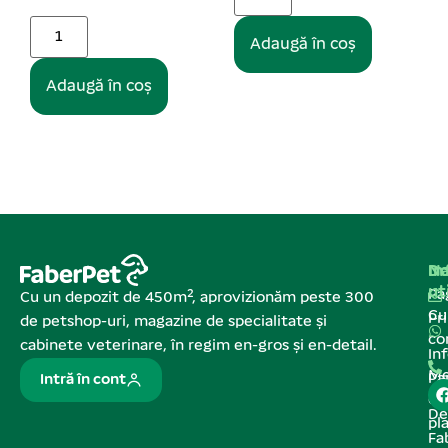
Adaugă în coș
Adaugă în coș
Na
In
De
ut
Pa
Cu un depozit de 450m², aprovizionăm peste 300
C
Pr
de petshop-uri, magazine de specialitate și
co
cabinete veterinare, în regim en-gros și en-detail.
In
Me
Pa
Intră în cont
de
De
pl
Fa