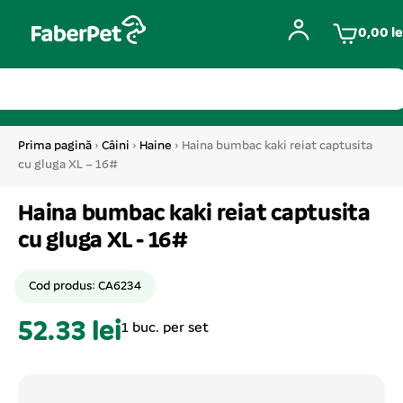
0,00
le
Prima pagină
›
Câini
›
Haine
› Haina bumbac kaki reiat captusita
cu gluga XL – 16#
Haina bumbac kaki reiat captusita
cu gluga XL - 16#
Cod produs: CA6234
52.33 lei
1 buc. per set