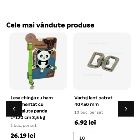
Cele mai vândute produse
Vartej lant patrat
Castron metal in pat
40×50 mm
plastic cu sistem de
prindere 0.5 l
10 buc. per set
1 buc. per set
6.92 lei
24.13 lei