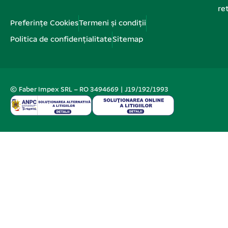
re
Preferințe Cookies
Termeni și condiții
Politica de confidențialitate
Sitemap
© Faber Impex SRL – RO 3494669 | J19/192/1993