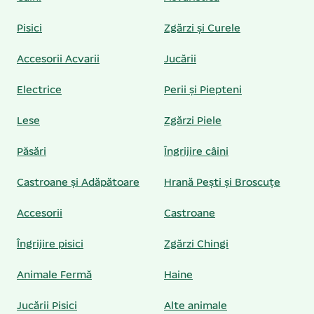
Pisici
Zgărzi și Curele
Accesorii Acvarii
Jucării
Electrice
Perii și Piepteni
Lese
Zgărzi Piele
Păsări
Îngrijire câini
Castroane și Adăpătoare
Hrană Pești și Broscuțe
Accesorii
Castroane
Îngrijire pisici
Zgărzi Chingi
Animale Fermă
Haine
Jucării Pisici
Alte animale