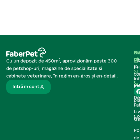
Na
In
De
ut
Pa
Cu un depozit de 450m², aprovizionăm peste 300
C
Pr
de petshop-uri, magazine de specialitate și
co
cabinete veterinare, în regim en-gros și en-detail.
In
Me
Pa
Intră în cont
de
De
pl
Fa
Liv
Co
tr
Pol
de