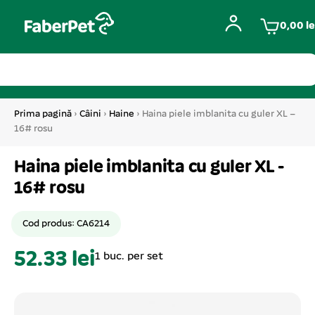
0,00
le
Prima pagină
›
Câini
›
Haine
› Haina piele imblanita cu guler XL –
16# rosu
Haina piele imblanita cu guler XL -
16# rosu
Cod produs: CA6214
52.33 lei
1 buc. per set