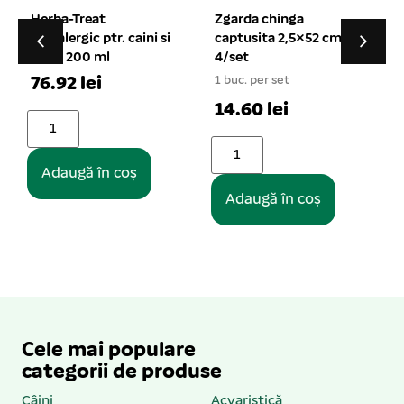
Zgarda chinga
Perie plastic ovala
captusita 2,5×52 cm
dubla 21 cm
4/set
1 buc. per set
1
1 buc. per set
14.36 lei
14.60 lei
Adaugă în coș
Adaugă în coș
Cele mai populare
categorii de produse
Câini
Acvaristică