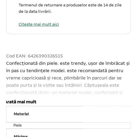
Termenul de returnare a produselor este de 14 de zile
de la data livrării.
Citeste mai mult aici
Cod EAN: 6426390326515
Confecționată din piele. este trendy, ușor de îmbrăcat și
în pas cu tendințele modei. este recomandată pentru
vreme capricioasă și rece, plimbările în parcuri dar se
poate purta și la vizite sau întâlniri. Căptușeala este
confecționată dintr- un material moale, confortabil și
călduros. Ușor de îmbrăcat și dezbrăcat cu ajutorul
Arată mai mult
capselor. Design- ul oferă o senzație de confort sporit. A
Material
nu se folosi înălbitori;Mărime: XLLungime spate: 16# –
40 cm
Piele
Mărime