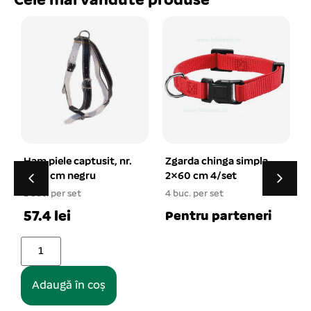
Cele mai vândute produse
Zgarda chinga simpla
Jucarie minge tenis cu
2×60 cm 4/set
sfoara elastica 7 cm
4 buc. per set
1 buc. per set
1
7.66 lei
Pentru parteneri
Adaugă în coș