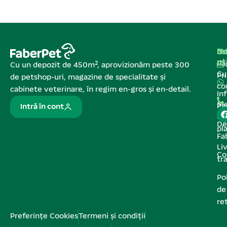
Na
In
De
ut
Pa
Cu un depozit de 450m², aprovizionăm peste 300
C
Pr
de petshop-uri, magazine de specialitate și
co
cabinete veterinare, în regim en-gros și en-detail.
In
Me
Pa
Intră în cont
de
De
pl
Fa
Liv
Co
tr
Pol
de
re
Preferințe Cookies
Termeni și condiții