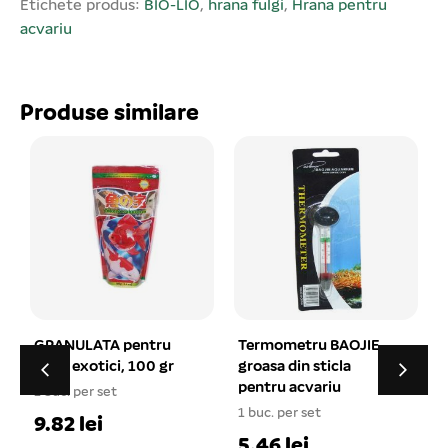
40 %.
Etichete produs:
BIO-LIO
,
hrana fulgi
,
Hrana pentru
acvariu
Produse similare
Termometru BAOJIE
DAPHNIA pentru pesti
groasa din sticla
exotici, 1000 ml
pentru acvariu
1 buc. per set
1 buc. per set
1
20.65 lei
5.46 lei