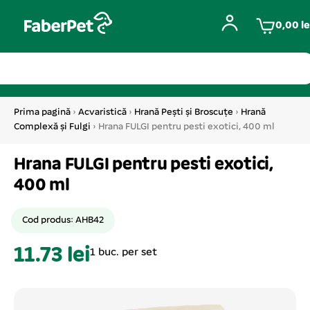
0,00
le
Prima pagină
›
Acvaristică
›
Hrană Pești și Broscuțe
›
Hrană
Complexă și Fulgi
› Hrana FULGI pentru pesti exotici, 400 ml
Hrana FULGI pentru pesti exotici,
400 ml
Cod produs: AHB42
11.73 lei
1 buc. per set