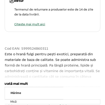
Retur
Termenul de returnare a produselor este de 14 de zile
de la data livrării.
Citeste mai mult aici
Cod EAN: 5999524860311
Este o hrană fulgi pentru pești exotici, preparată din
materiale de baza de calitate. Se poate administra sub
formă de hrană principală. Pa lângă proteine, lipide și
carbohidrați conține și vitamine de importanța vitală. Se
administrează o cantitate cât se consuma în câteva
minute. A se evita supradozarea. Interzis consumului
Arată mai mult
uman. Ingrediente: grâu de pește, diferite cereale
Mărime
(38%), alge, coloranți naturali, vitamine, etc. . . ;
Compoziție: Substanța uscată 90 % Proteină crudă min.
Mică