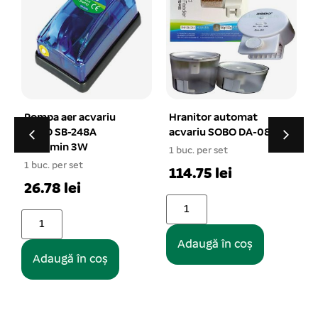
Hranitor automat
Filtru acvariu de
acvariu SOBO DA-08
burete cu talpa Ø12
XY-280
1 buc. per set
1 buc. per set
1
114.75 lei
22 lei
Adaugă în coș
Adaugă în coș