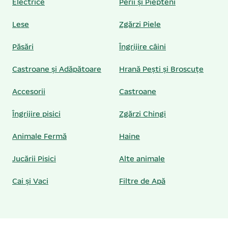
Electrice
Perii și Piepteni
Lese
Zgărzi Piele
Păsări
Îngrijire câini
Castroane și Adăpătoare
Hrană Pești și Broscuțe
Accesorii
Castroane
Îngrijire pisici
Zgărzi Chingi
Animale Fermă
Haine
Jucării Pisici
Alte animale
Cai și Vaci
Filtre de Apă