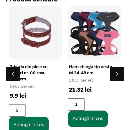
Zgarda din piele cu
Ham chinga tip vesta
conuri nr. 00 rosu
M 34-48 cm
1x29cm
1 buc. per set
1
5 buc. per set
21.32 lei
9.9 lei
Adaugă în coș
Adaugă în coș