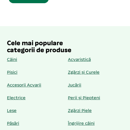
Cele mai populare
categorii de produse
Câini
Acvaristică
Pisici
Zgărzi și Curele
Accesorii Acvarii
Jucării
Electrice
Perii și Piepteni
Lese
Zgărzi Piele
Păsări
Îngrijire câini