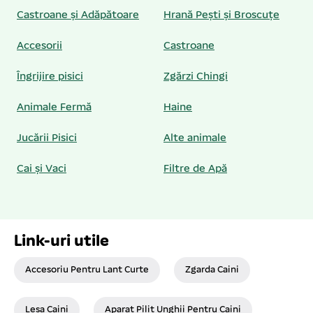
Castroane și Adăpătoare
Hrană Pești și Broscuțe
Accesorii
Castroane
Îngrijire pisici
Zgărzi Chingi
Animale Fermă
Haine
Jucării Pisici
Alte animale
Cai și Vaci
Filtre de Apă
Link-uri utile
Accesoriu Pentru Lant Curte
Zgarda Caini
Lesa Caini
Aparat Pilit Unghii Pentru Caini