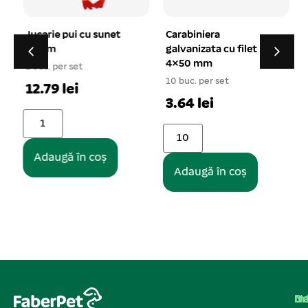
Jucarie pui cu sunet
Carabiniera
30 cm
galvanizata cu filet
4×50 mm
1 buc. per set
10 buc. per set
1
12.79 lei
3.64 lei
Adaugă în coș
Adaugă în coș
Na
In
De