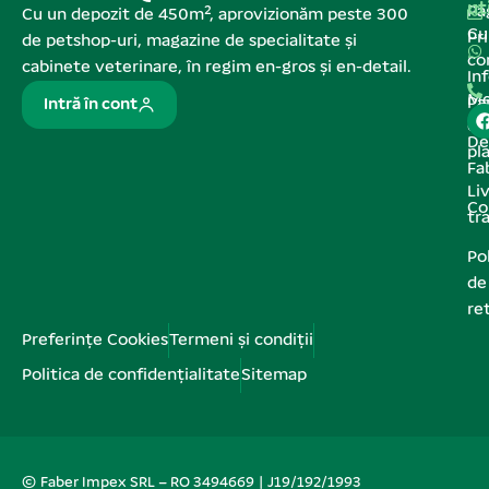
ut
Pa
Cu un depozit de 450m², aprovizionăm peste 300
C
Pr
de petshop-uri, magazine de specialitate și
co
cabinete veterinare, în regim en-gros și en-detail.
In
Me
Pa
Intră în cont
de
De
pl
Fa
Liv
Co
tr
Pol
de
re
Preferințe Cookies
Termeni și condiții
Politica de confidențialitate
Sitemap
© Faber Impex SRL – RO 3494669 | J19/192/1993