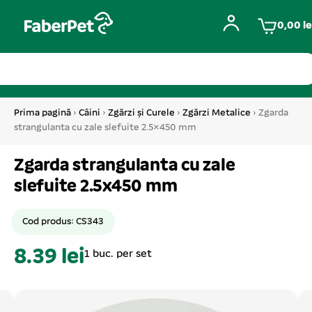
0,00
le
Prima pagină
›
Câini
›
Zgărzi și Curele
›
Zgărzi Metalice
› Zgarda
strangulanta cu zale slefuite 2.5×450 mm
Zgarda strangulanta cu zale
slefuite 2.5x450 mm
Cod produs: CS343
8.39 lei
1 buc. per set