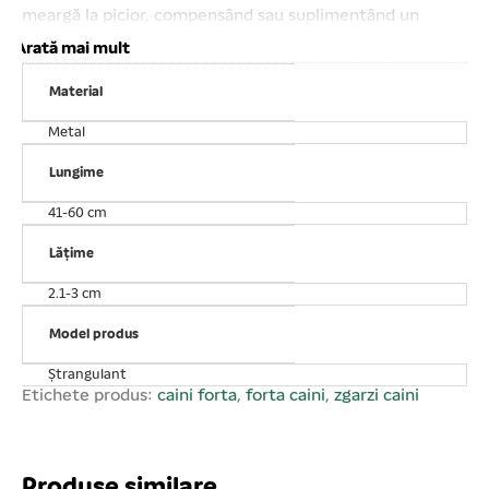
meargă la picior, compensând sau suplimentând un
dresaj corect în acest scop. Poate fi dimensionată în
Arată mai mult
funcție de dimensiunea gâtului câinelui. Nu tocesc părul
Material
din jurul gâtului în cazul raselor cu păr lung sau semilung,
ca zgărzile din piele. Confecționată din oțel inoxidabil.
Metal
Lungime: 45 cm Grosime za: 2, 5 mm
Lungime
41-60 cm
Lățime
2.1-3 cm
Model produs
Ștrangulant
Etichete produs:
caini forta
,
forta caini
,
zgarzi caini
Produse similare