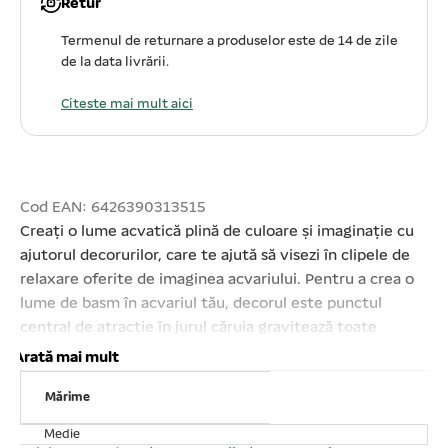
Retur
Termenul de returnare a produselor este de 14 de zile
de la data livrării.
Citeste mai mult aici
Cod EAN: 6426390313515
Creați o lume acvatică plină de culoare și imaginație cu
ajutorul decorurilor, care te ajută să visezi în clipele de
relaxare oferite de imaginea acvariului. Pentru a crea o
lume de basm în acvariul tău, decorul este punctul
central de atracție în jurul căruia gravitează toate
celelalte elemente din peisajul subacvatic. Pe lângă
Arată mai mult
aspectul estetic decorul, ornamentul are și un rol
Mărime
practic: acela de a oferi peștilor și celorlalte viețuitoare
marine un adăpost sau loc de refugiu în momentele când
Medie