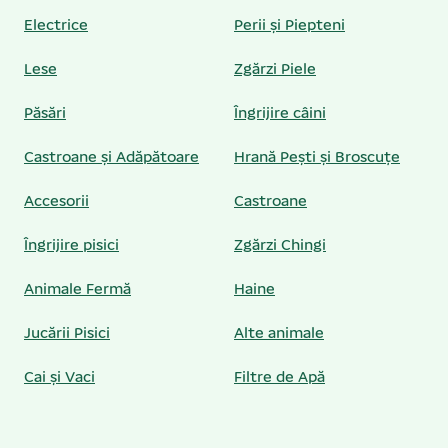
Electrice
Perii și Piepteni
Lese
Zgărzi Piele
Păsări
Îngrijire câini
Castroane și Adăpătoare
Hrană Pești și Broscuțe
Accesorii
Castroane
Îngrijire pisici
Zgărzi Chingi
Animale Fermă
Haine
Jucării Pisici
Alte animale
Cai și Vaci
Filtre de Apă