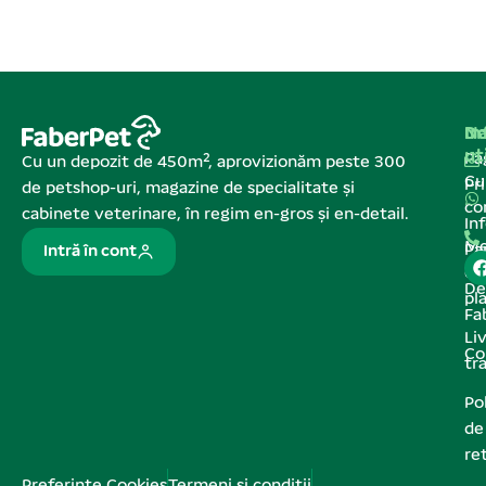
Na
In
De
ut
Pa
Cu un depozit de 450m², aprovizionăm peste 300
C
Pr
de petshop-uri, magazine de specialitate și
co
cabinete veterinare, în regim en-gros și en-detail.
In
Me
Pa
Intră în cont
de
De
pl
Fa
Liv
Co
tr
Pol
de
re
Preferințe Cookies
Termeni și condiții