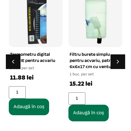
gital
Filtru burete simplu
Incalzitor submersibi
acvariu
pentru acvariu, patrat
cu termostat RS-75,
6x6x17 cm cu ventuza
75 W
1 buc. per set
1 buc. per set
15.22 lei
33.40 lei
oș
Adaugă în coș
Adaugă în coș